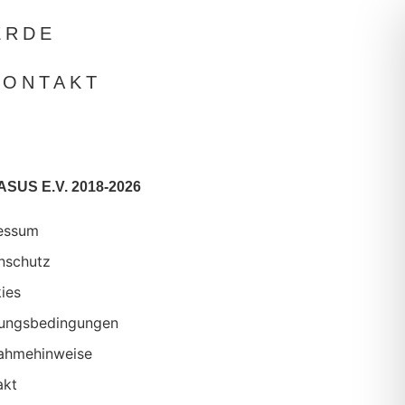
ERDE
KONTAKT
SUS E.V. 2018-2026
essum
nschutz
ies
ungsbedingungen
ahmehinweise
akt