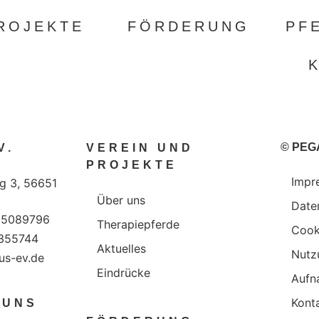
ROJEKTE
FÖRDERUNG
PF
© PEGA
V.
VEREIN UND
PROJEKTE
Impr
g 3, 56651
Über uns
Date
 5089796
Therapiepferde
Cook
6355744
Aktuelles
Nutz
us-ev.de
Eindrücke
Aufn
Kont
 UNS